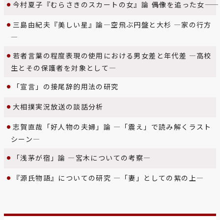
今村夏子『むらさきのスカートの女』論 ――偶像を追った女――
三島由紀夫『美しい星』論―空飛ぶ円盤と大杉 ―家の行方
―
若者言葉の程度表現の使用における男女差と年代差 ―高校
生とその保護者を対象として―
「宣言」の接尾辞的用法の研究
大相撲実況放送の談話分析
志賀直哉「好人物の夫婦」論 ―「震え」で読み解くラスト
シーン―
「浅茅が宿」論 ―宮木についての考察―
『源氏物語』についての研究 ―「妻」としての紫の上―