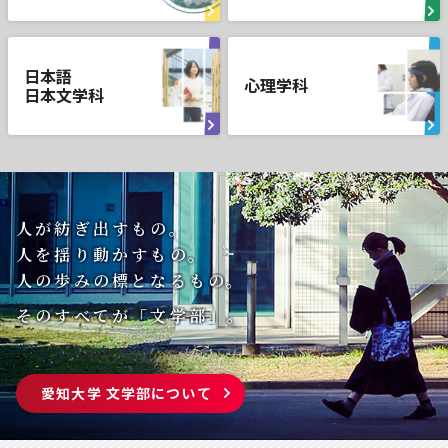
日本語
心理学科
日本文学科
人が紡ぎ出すもの。
人を揺り動かすもの。
人の歩みの標となるもの。
そのすべてが「文学部」。
愛知大学 文学部について