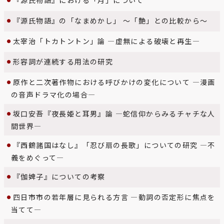
『源氏物語』における「月」について
『源氏物語』の「なまめかし」 〜「艶」との比較から〜
太宰治「トカトントン」論 ―虚無による破壊と再生―
形容詞が連続する用法の研究
原作と二次著作物における呼びかけの変化について ―漫画
の音声ドラマ化の場合―
坂口安吾『夜長姫と耳男』論 ―蛇信仰からみるチャチな人
間世界―
『西鶴諸国はなし』「忍び扇の長歌」についての研究 ―不
義をめぐって―
『伽婢子』についての考察
四日市市の若年層に見られる方言 ―動詞の否定形に焦点を
当てて―