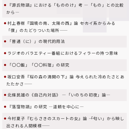
『源氏物語』における「もののけ」考 ―「もの」との比較
から―
村上春樹『国境の南、太陽の西』論 ――セカイ系からみる
「僕」のたどりついた場所――
「普通（に）」の現代的用法
ラジオのバラエティー番組におけるフィラーの持つ意味
「〇〇飯」「〇〇料理」の研究
坂口安吾『桜の森の満開の下』論 ――与えられた冷めたさとあ
たたかさ――
北條民雄の《自己内対話》 ―「いのちの初夜」論―
『落窪物語』の研究 ―道頼を中心に―
今村夏子『むらさきのスカートの女』論 ――「匂い」から映し
出される人間模様――