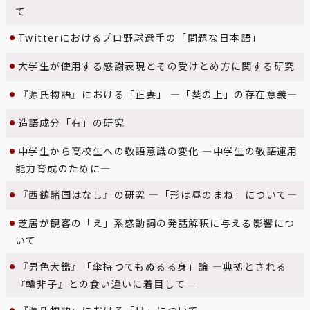
て
Twitterにおけるプロ野球選手の「問題な日本語」
大学生が使用する感謝表現とその受けとめ方に関する研究
『源氏物語』における「正妻」 ―「葵の上」の存在意義―
造語成分「有」の研究
中学生から高校生への敬語意識の変化 ―中学生の敬語運用
能力育成のために―
『西鶴諸国はなし』の研究 ―「形は昼のまね」について―
芝居が観客の「え」系感動詞の発話解釈に与える影響につ
いて
『男色大鑑』「傘持つてもぬるる身」論 ―典拠とされる
『韓非子』との食い違いに着目して―