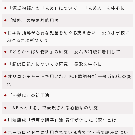
『源氏物語』の「まめ」について ―「まめ人」を中心に―
「機能」の接尾辞的用法
日本語指導が必要な児童をめぐる支え合い ―公立小学校に
おける居場所づくり―
『とりかへばや物語』の研究 ―女君の和歌に着目して―
『蜻蛉日記』についての研究 ―長歌を中心に―
オリコンチャートを用いたJ-POP歌詞分析 ―最近50年の変
化―
「～難民」の新用法
「ABっとする」で表現される心情語の研究
川端康成「伊豆の踊子」論 ――青年が流した〈涙〉とは――
ボーカロイド曲に使用されている当て字・当て読みについ