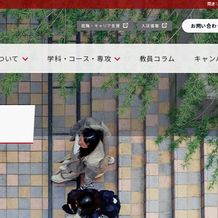
関連
お問い合わ
就職・キャリア支援
入試情報
ついて
学科・コース・専攻
教員コラム
キャン