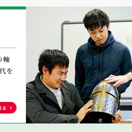
の軸
代を
見る