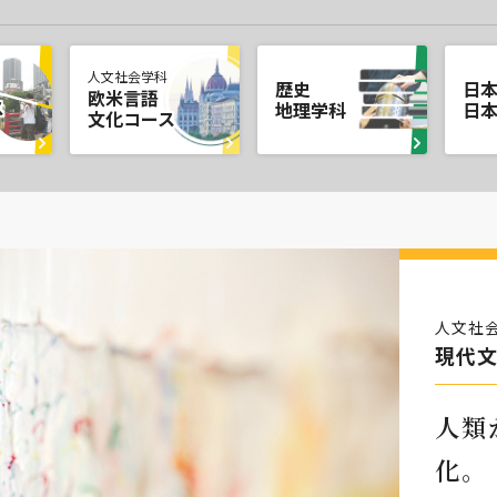
人文社会学科
歴史
日
欧米言語
ス
地理学科
日
文化コース
人文社
現代
人類
化。