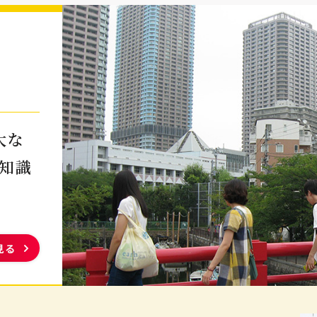
大な
知識
見る