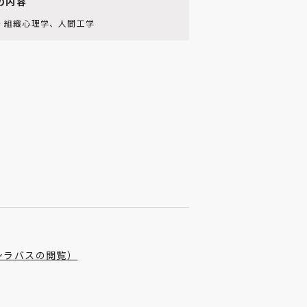
の内容
・組織心理学、人間工学
（シラバスの閲覧）