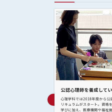
作業中の会話が引
公認心理師を養成して
の検討
も応用されています。この授
心理学科では2018年度から
うっかりミス（ヒュー
物理的・社会的環境の中で、
リキュラムがスタート。資格
活で頻繁に発生するも
織と個人の持続的な発展を促
学びに加え、医療機関や福祉施