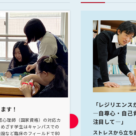
き起こすヒューマンエラー
「レジリエンス
います！
知覚・認知心理学
—自尊心・自己
公認心理師（国家資格）の対応カ
この授業では、ヒトが目や耳
注目して—」
マンエラー）は、私たちの日常生
をめざす学生はキャンパスでの
え、そこから得られた情報を
のです。研究では、このヒューマ
ストレスから立ち
設など臨床のフィールドで80
学びます。また、学生は各単