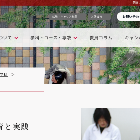
関連
お問い合わ
就職・キャリア支援
入試情報
ついて
学科・コース・専攻
教員コラム
キャン
学科
育と実践