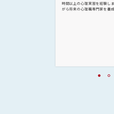
ンエラーに着目。実験
法を最新の研究から学びま
時間以上の心理実習を経験し
作（運動）でも、会話
関わる実務家を講師として、
がら将来の心理職専門家を養
エラーが発生しやすく
したり、スキル訓練の方法を
まず、私たちが日常的
アと関連づけて受講生が理解
かみ”を実験の課題に
よこの顔が描かれたお
メスを仕分けするゲー
①箸つかみ課題だけを
ながら箸つかみの課題
えながら箸つかみの課
実験を行いました。
教員プロフィール
実験結果を分析したと
が少なく、反応時間に
はエラー数に差は見ら
明らかな差がありまし
不可の大きい条件下で
動）中のヒューマンエ
唆されました。