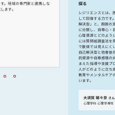
を通して「日常的に行っている動
探る
ます。地域の専門家と連携しな
を通して心理学研究の面白さ
をしながら行うことでヒューマン
成します。
づいて自分の考えをまとめる
レジリエンスとは、
なるのか」を検討しました。
して回復する力です
に習熟している動作として、“箸つ
心理学科 教
解決型」と、周囲の
設定しました。実験参加者には、ひ
担当教員
に分類し、自尊心・
井藤 寛志
もちゃの豆を箸でつかんでオスと
心理資源とどのよう
ムを行ってもらいます。その際、
には質問紙調査法を
行う、②1ケタの足し算問題に答え
で数値では見えにく
を行う、③2ケタの足し算問題に答
自己解決型と他者依
題を行うという3つの条件を設定し
的資源や自尊感情の
まえた指導や支援プ
ころ、①②の条件下ではエラー数
人がどのように立ち
も差が見られませんでした。③で
教育やメンタルケア
れませんでしたが、反応時間には
います。
た。そこから、③のように認知的
は反応時間が増大し、作業（運
ラーも発生しやすくなることが示
大須賀 瑚々奈
さ
心理学科 心理学専攻