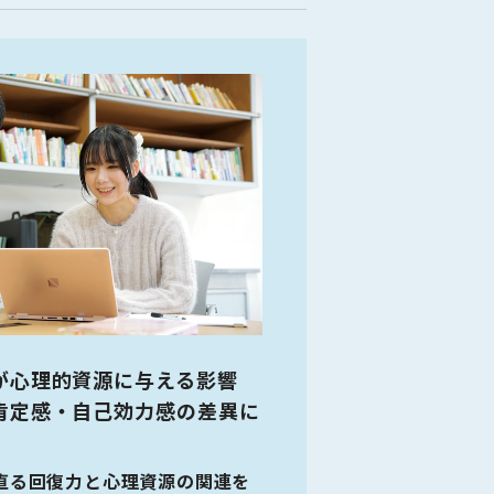
が心理的資源に与える影響
公認心理師をめ
知的情報処理論
肯定感・自己効力感の差異に
広島大学大学
を通して外界をどのように捉
この科目では、“知的”な
へ。
どのように利用しているのかを
動物および人工知能（AI
直る回復力と心理資源の関連を
元のテーマに沿った心理学実験
比較します。そして、AI
公認心理師として