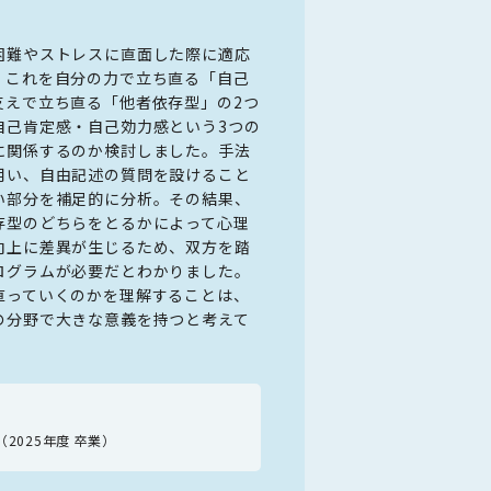
を体験し、データ（根拠）に基
を、一部の生物がいとも簡
とアイデンティテ
方法を学びます。
問いについて検討します。さ
に際しては、大学
困難やストレスに直面した際に適応
組みや知的に振る舞う仕組
があり、スケジュ
。これを自分の力で立ち直る「自己
プログラミングの初歩を経
とが役立ちました
授
支えで立ち直る「他者依存型」の2つ
何かを考えていきます。
学研究科に進学し
自己肯定感・自己効力感という3つの
ざします。
に関係するのか検討しました。手法
心理学科 
用い、自由記述の質問を設けること
教員プロフィール
担当教員
い部分を補足的に分析。その結果、
関 義正
二宮 陸
さん
存型のどちらをとるかによって心理
心理学科 心理学専
向上に差異が生じるため、双方を踏
ログラムが必要だとわかりました。
直っていくのかを理解することは、
の分野で大きな意義を持つと考えて
ん
（2025年度 卒業）