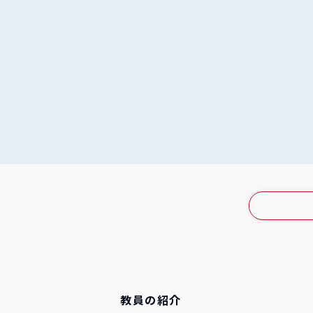
渡辺 麻友香
さん
人文社会学科 心理学コ
（2020年度 卒業）
教員の紹介