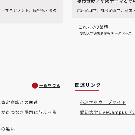
専門分野／研究テーマとそ
フ・マネジメント、障害児・者の
応用心理学、社会心理学、産業
これまでの業績
愛知大学研究者情報データベース
関連リンク
一覧を見る
己肯定意識との関連
心理学科ウェブサイト
いが点つなぎ課題に与える影
愛知大学LiveCampus
価の違い