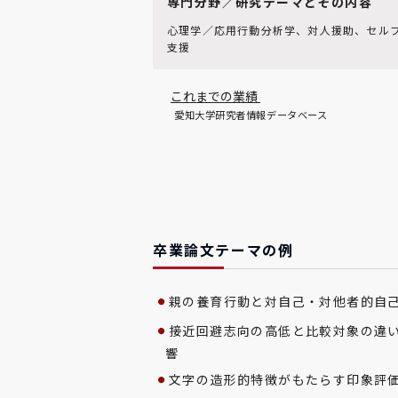
専門分野／研究テーマとその内容
心理学／応用行動分析学、対人援助、セル
支援
これまでの業績
愛知大学研究者情報データベース
卒業論文テーマの例
親の養育行動と対自己・対他者的自
接近回避志向の高低と比較対象の違
響
文字の造形的特徴がもたらす印象評