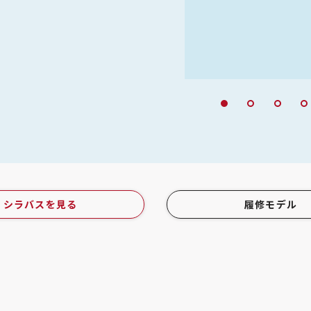
ース（現・心理学科） 心理学専攻
シラバスを見る
履修モデル