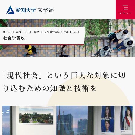
メニュー
ホーム
学科・コース・専攻
人文社会学科 社会学コース
社会学専攻
｢現代社会」という
巨大な対象に切
り込むための
知識と技術を