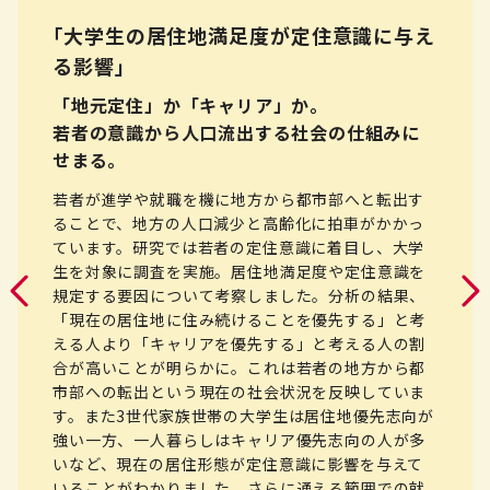
｢大学生の居住地満足度が定住意識に与え
る影響｣
「地元定住」か「キャリア」か。
若者の意識から人口流出する社会の仕組みに
せまる。
若者が進学や就職を機に地方から都市部へと転出す
ることで、地方の人口減少と高齢化に拍車がかかっ
ています。研究では若者の定住意識に着目し、大学
生を対象に調査を実施。居住地満足度や定住意識を
規定する要因について考察しました。分析の結果、
「現在の居住地に住み続けることを優先する」と考
える人より「キャリアを優先する」と考える人の割
合が高いことが明らかに。これは若者の地方から都
市部への転出という現在の社会状況を反映していま
す。また3世代家族世帯の大学生は居住地優先志向が
強い一方、一人暮らしはキャリア優先志向の人が多
いなど、現在の居住形態が定住意識に影響を与えて
いることがわかりました。さらに通える範囲での就