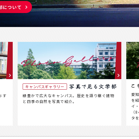
部について
キャンパスギャラリー
愛
おす
緑豊かで広大なキャンパス。歴史を語り継ぐ建物
を
と四季の自然を写真で紹介。
イ
（8
タ