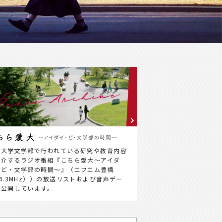
知大学文学部で行われている研究や教育内容
紹介するラジオ番組『こちら愛大～アイダ
・ど・文学部の時間～』（エフエム豊橋
4.3MHz））の放送リストおよび音声デー
を公開しています。