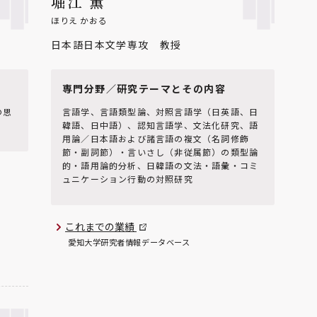
堀江 薫
ほりえ かおる
日本語日本文学専攻 教授
専門分野／研究テーマとその内容
の思
言語学、言語類型論、対照言語学（日英語、日
韓語、日中語）、認知言語学、文法化研究、語
用論／日本語および諸言語の複文（名詞修飾
節・副詞節）・言いさし（非従属節）の類型論
的・語用論的分析、日韓語の文法・語彙・コミ
ュニケーション行動の対照研究
これまでの業績
愛知大学研究者情報データベース