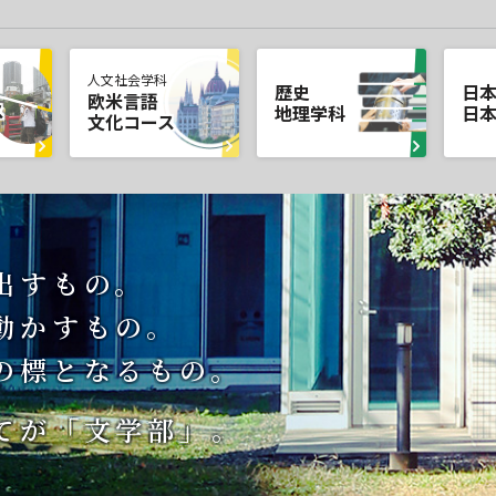
人文社会学科
歴史
日
欧米言語
ス
地理学科
日
文化コース
出すもの。
動かすもの。
の標となるもの。
てが「文学部」。