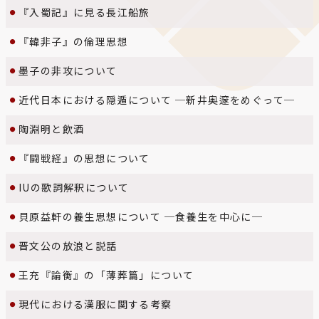
『入蜀記』に見る長江船旅
『韓非子』の倫理思想
墨子の非攻について
近代日本における隠遁について ─新井奥𨗉をめぐって─
陶淵明と飲酒
『闘戦経』の思想について
IUの歌詞解釈について
貝原益軒の養生思想について ─食養生を中心に─
晋文公の放浪と説話
王充『論衡』の「薄葬篇」について
現代における漢服に関する考察