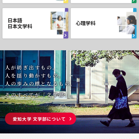
日本語
心理学科
日本文学科
人が紡ぎ出すもの。
人を揺り動かすもの。
人の歩みの標となるもの。
そのすべてが「文学部」。
愛知大学 文学部について