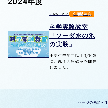
2024年度
2025.02.22
公開講演会
科学実験教室
「ソーダ水の泡
の実験」
小学生中学年以上を対象
に、親子実験教室を開催
しました。
ページの先頭へ